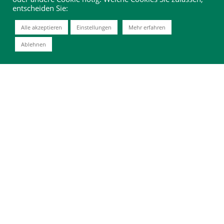
entscheiden Sie:
Alle akzeptieren
Einstellungen
Mehr erfahren
Ablehnen
FORSTMASCHINEN-PROFI, Ausgabe Juni 2024, Seite 88-
89 | Das Interview führte Johanna Waid |
www.forstfachverlag.de/forstmaschinen-profi
In der Mai-Ausgabe haben wir zum 40-jährigen