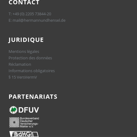
CONTACT
T:
+49 (0) 2205 73844-20
E:
mail@hermannundhensel.de
JURIDIQUE
Mentions légales
Protection des données
Réclamation
Informations obligatoires
§ 15 VersVermV
PARTENARIATS