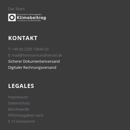
Das Team
KONTAKT
T:
+49 (0) 2205 73844-20
E:
mail@hermannundhensel.de
Sicherer Dokumentenversand
Digitaler Rechnungsversand
LEGALES
Impressum
Datenschutz
Beschwerde
Pflichtangaben nach
§ 15 VersVermV