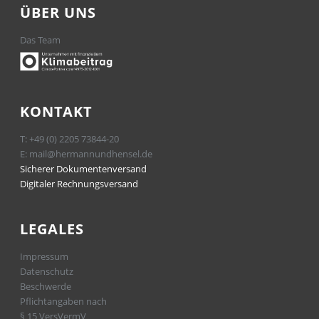
ÜBER UNS
Das Team
KONTAKT
T:
+49 (0) 2205 73844-20
E:
mail@hermannundhensel.de
Sicherer Dokumentenversand
Digitaler Rechnungsversand
LEGALES
Impressum
Datenschutz
Beschwerde
Pflichtangaben nach
§ 15 VersVermV