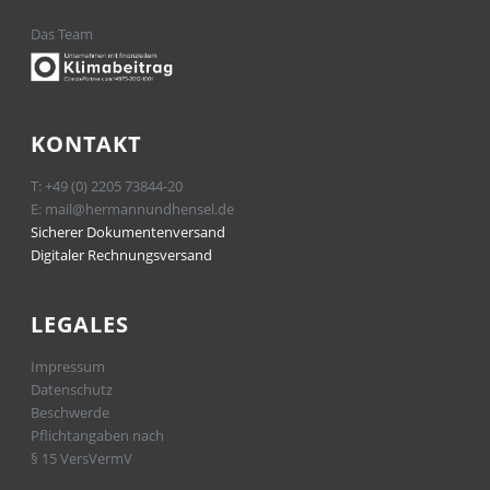
Das Team
KONTAKT
T:
+49 (0) 2205 73844-20
E:
mail@hermannundhensel.de
Sicherer Dokumentenversand
Digitaler Rechnungsversand
LEGALES
Impressum
Datenschutz
Beschwerde
Pflichtangaben nach
§ 15 VersVermV