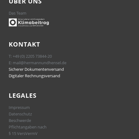
ÜBER UNS
Das Team
KONTAKT
T:
+49 (0) 2205 73844-20
E:
mail@hermannundhensel.de
Sicherer Dokumentenversand
Digitaler Rechnungsversand
LEGALES
Impressum
Datenschutz
Beschwerde
Pflichtangaben nach
§ 15 VersVermV