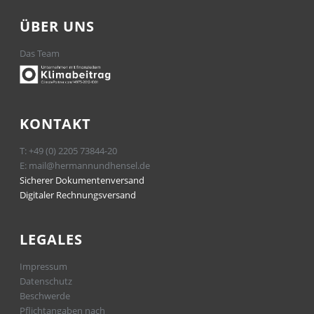
ÜBER UNS
Das Team
KONTAKT
T:
+49 (0) 2205 73844-20
E:
mail@hermannundhensel.de
Sicherer Dokumentenversand
Digitaler Rechnungsversand
LEGALES
Impressum
Datenschutz
Beschwerde
Pflichtangaben nach