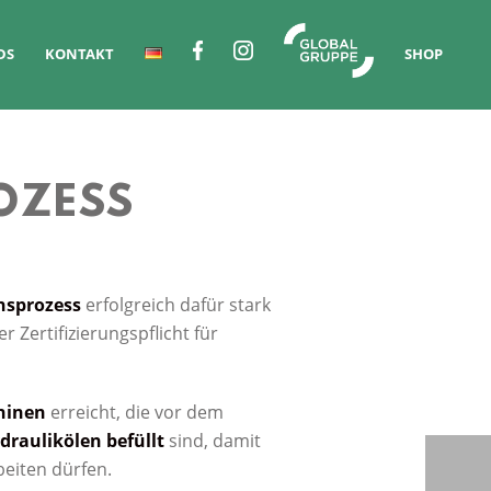
DS
KONTAKT
SHOP
OZESS
nsprozess
erfolgreich dafür stark
ertifizierungspflicht für
hinen
erreicht, die vor dem
raulikölen befüllt
sind, damit
eiten dürfen.