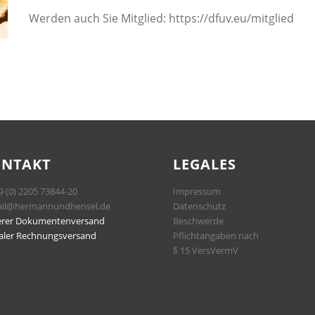
Werden auch Sie Mitglied: https://dfuv.eu/mitglied
ONTAKT
LEGALES
9 (0) 2205 73844-20
Impressum
il@hermannundhensel.de
Datenschutz
erer Dokumentenversand
Beschwerde
taler Rechnungsversand
Pflichtangaben nach
§ 15 VersVermV