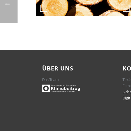
ÜBER UNS
K
Das Team
T:
+4
E:
ma
Sich
Digi