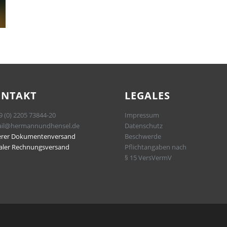
ONTAKT
LEGALES
9 (0) 2205 73844-20
Impressum
il@hermannundhensel.de
Datenschutz
erer Dokumentenversand
Beschwerde
taler Rechnungsversand
Pflichtangaben nach
§ 15 VersVermV