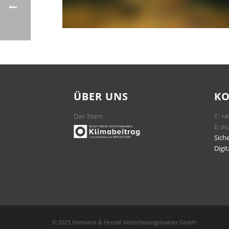
ÜBER UNS
K
Das Team
T:
+4
E:
ma
Sich
Digi
© 2025 Hermann & Hensel Versicherungsmakler GmbH