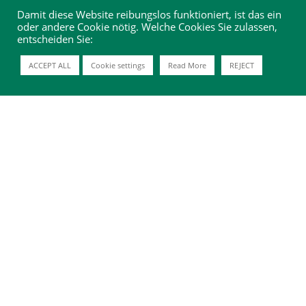
Damit diese Website reibungslos funktioniert, ist das ein
oder andere Cookie nötig. Welche Cookies Sie zulassen,
entscheiden Sie:
ACCEPT ALL
Cookie settings
Read More
REJECT
MANDATORY DETAILS
You can download our information here in accordance
with § 15 of the Directive on Insurance Mediation and
Consultation as a PDF file: