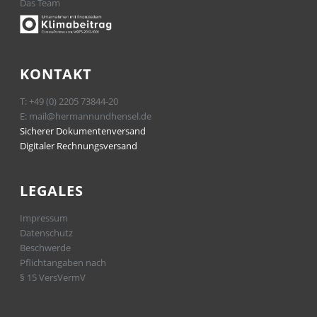
Das Team
KONTAKT
T:
+49 (0) 2205 73844-20
E:
mail@hermannundhensel.de
Sicherer Dokumentenversand
Digitaler Rechnungsversand
LEGALES
Impressum
Datenschutz
Beschwerde
Pflichtangaben nach
§ 15 VersVermV